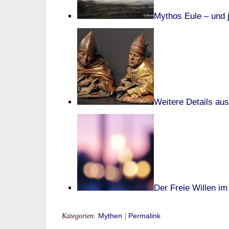
Mythos Eule – und j
Weitere Details au
Der Freie Willen im
Kategorien:
Mythen
|
Permalink