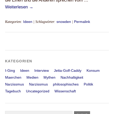
die Einen und die Anderen sprechen vom …
Weiterlesen
→
Kategorien:
Ideen
| Schlagwörter:
snowden
|
Permalink
KATEGORIEN
I-Ging
Ideen
Interview
Jetta-Golf-Caddy
Konsum
Maerchen
Medien
Mythen
Nachhaltigkeit
Narzissmus
Narzissmus
philosophisches
Politik
Tagebuch
Uncategorized
Wissenschaft