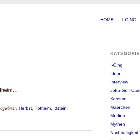
HOME
I-GING
KATEGORI
I-Ging
Ideen
Interview
ofheim…
Jetta-Golf-Cad
Konsum
Maerchen
lagwörter:
Herbst
,
Hofheim
,
Idstein
,
Medien
Mythen
Nachhaltigkeit